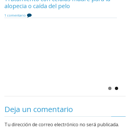
alopecia o caída del pelo
Comentar
1 comentario
Opiniones de Clínica Esbeltia / Dr. Ruiz
Solanes
Comentar
Deja un comentario
Tu dirección de correo electrónico no será publicada.