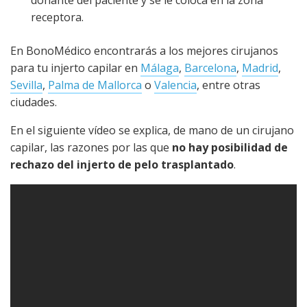
donante del paciente y se le coloca en la zona
receptora.
En BonoMédico encontrarás a los mejores cirujanos
para tu injerto capilar en
Málaga
,
Barcelona
,
Madrid
,
Sevilla
,
Palma de Mallorca
o
Valencia
, entre otras
ciudades.
En el siguiente vídeo se explica, de mano de un cirujano
capilar, las razones por las que
no hay posibilidad de
rechazo del injerto de pelo trasplantado
.