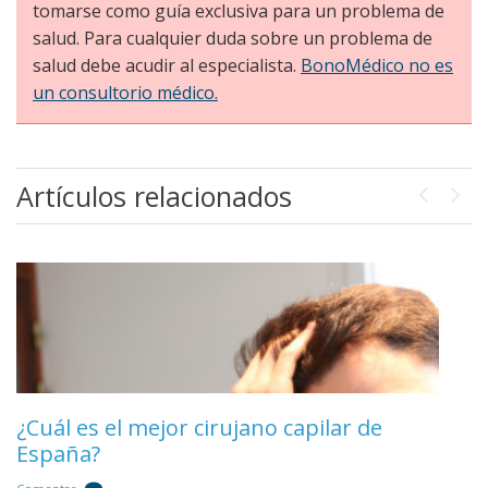
tomarse como guía exclusiva para un problema de
salud. Para cualquier duda sobre un problema de
salud debe acudir al especialista.
BonoMédico no es
un consultorio médico.
Artículos relacionados
Previou
Next
Mejor clínica de injerto capilar en Málaga
¿Cuál es el mejor cirujano capilar de
España?
Comentar