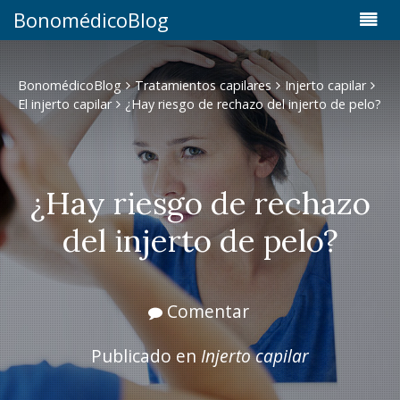
BonomédicoBlog
BonomédicoBlog
Tratamientos capilares
Injerto capilar
El injerto capilar
¿Hay riesgo de rechazo del injerto de pelo?
¿Hay riesgo de rechazo
del injerto de pelo?
Comentar
Publicado en
Injerto capilar