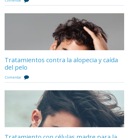
Comentar
Mejor cirujano de injerto capilar de
Málaga
Tratamientos contra la alopecia y caída
del pelo
Comentar
Comentar
Mejor cirujano de injerto capilar de
Andalucía
Tratamiento con células madre para la