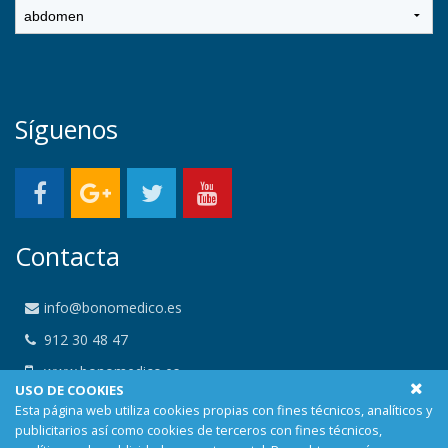
Síguenos
Contacta
info@bonomedico.es
912 30 48 47
www.bonomedico.es
USO DE COOKIES
Calle Alemania 23, 29001 Malaga, Málaga
Esta página web utiliza cookies propias con fines técnicos, analíticos y
publicitarios así como cookies de terceros con fines técnicos,