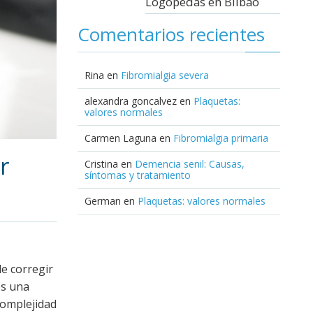
Logopedas en Bilbao
Comentarios recientes
Rina
en
Fibromialgia severa
alexandra goncalvez
en
Plaquetas:
valores normales
Carmen Laguna
en
Fibromialgia primaria
r
Cristina
en
Demencia senil: Causas,
síntomas y tratamiento
German
en
Plaquetas: valores normales
de corregir
es una
complejidad