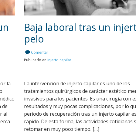
un
Baja laboral tras un injer
pelo
Leer más
Comentar
Publicado en
Injerto capilar
or la
La intervención de injerto capilar es uno de los
to
tratamientos quirúrgicos de carácter estético m
 médico
invasivos para los pacientes. Es una cirugía con 
a de
resultados y muy pocas complicaciones, por lo qu
r al
periodo de recuperación tras un injerto capilar 
cerca
rápido. De esta forma, las actividades cotidianas
retomar en muy poco tiempo. […]