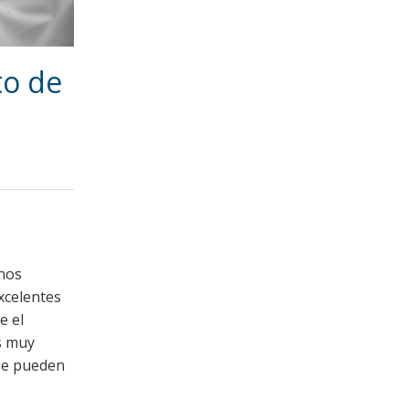
to de
enos
excelentes
e el
es muy
 se pueden