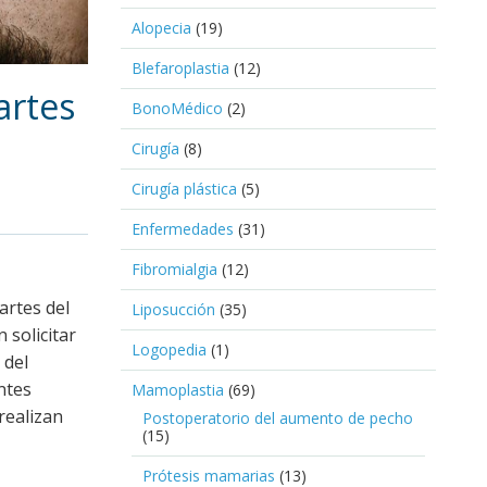
Alopecia
(19)
Blefaroplastia
(12)
artes
BonoMédico
(2)
Cirugía
(8)
Cirugía plástica
(5)
Enfermedades
(31)
Fibromialgia
(12)
artes del
Liposucción
(35)
 solicitar
Logopedia
(1)
 del
ntes
Mamoplastia
(69)
realizan
Postoperatorio del aumento de pecho
(15)
Prótesis mamarias
(13)