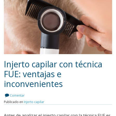
Injerto capilar con técnica
FUE: ventajas e
inconvenientes
Leer más
Comentar
Publicado en
Injerto capilar
Antes de analizar el injerto capilar con la técnica FUE es