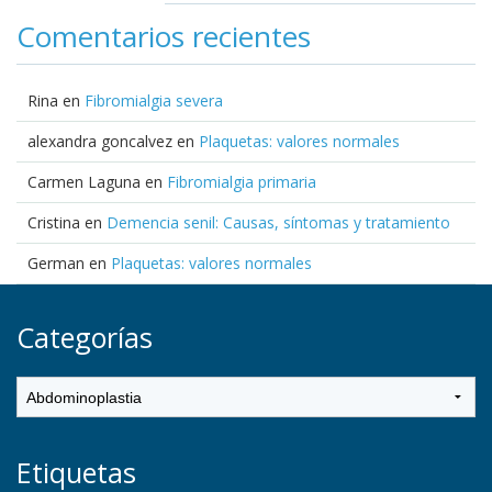
Comentarios recientes
Rina
en
Fibromialgia severa
alexandra goncalvez
en
Plaquetas: valores normales
Carmen Laguna
en
Fibromialgia primaria
Cristina
en
Demencia senil: Causas, síntomas y tratamiento
German
en
Plaquetas: valores normales
Categorías
Etiquetas