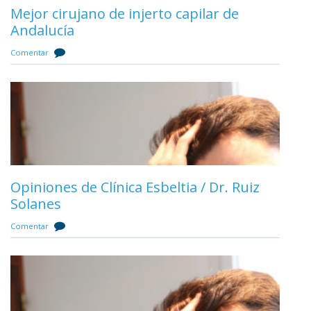
Mejor cirujano de injerto capilar de
Tratamiento con células madre para la
Andalucía
alopecia o caída del pelo
Comentar
1 comentario
Opiniones de Clínica Esbeltia / Dr. Ruiz
Solanes
Comentar