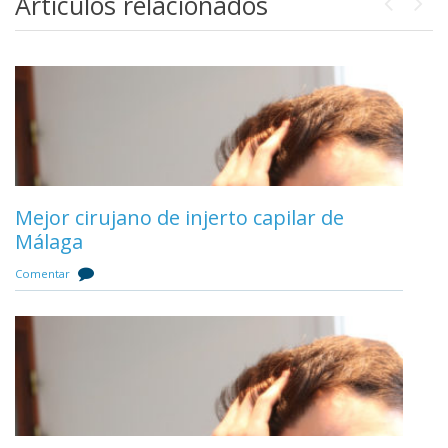
Artículos relacionados
Previou
Next
Mejor cirujano de injerto capilar de
Tratamientos contra la alopecia y caída
Málaga
del pelo
Comentar
Comentar