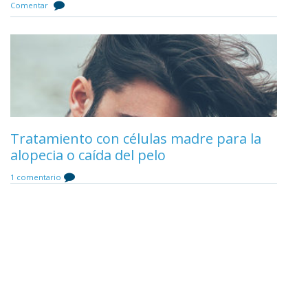
Comentar
Mejor cirujano de injerto capilar de
Andalucía
Tratamiento con células madre para la
alopecia o caída del pelo
Comentar
1 comentario
Opiniones de Clínica Esbeltia / Dr. Ruiz