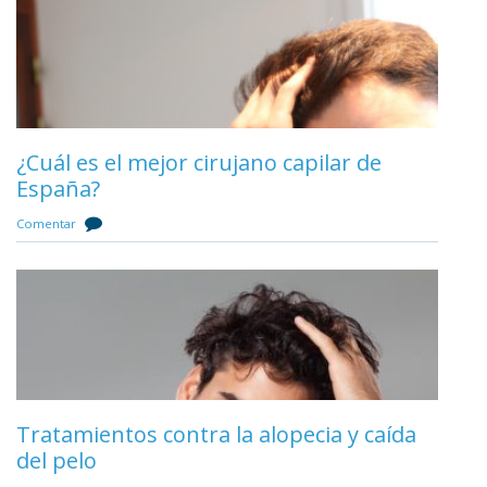
Mejor clínica de injerto capilar en Málaga
¿Cuál es el mejor cirujano capilar de
España?
Comentar
Comentar
Mejor cirujano de injerto capilar de
Málaga
Tratamientos contra la alopecia y caída
del pelo
Comentar