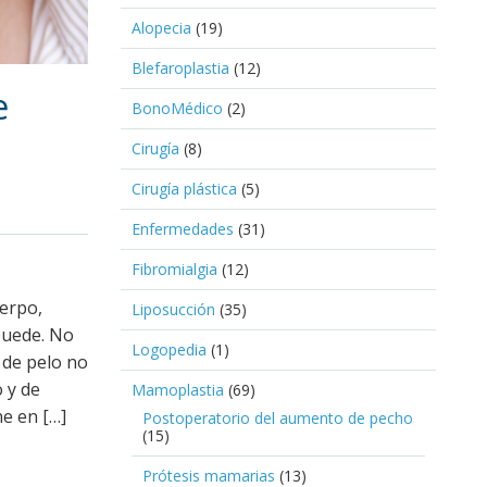
Alopecia
(19)
Blefaroplastia
(12)
e
BonoMédico
(2)
Cirugía
(8)
Cirugía plástica
(5)
Enfermedades
(31)
Fibromialgia
(12)
uerpo,
Liposucción
(35)
puede. No
Logopedia
(1)
 de pelo no
o y de
Mamoplastia
(69)
ne en […]
Postoperatorio del aumento de pecho
(15)
Prótesis mamarias
(13)