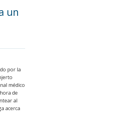
a un
ado por la
njerto
onal médico
 hora de
ntear al
ga acerca