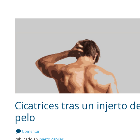
Cicatrices tras un injerto d
pelo
Leer más
Comentar
Publicado en
Injerto capilar