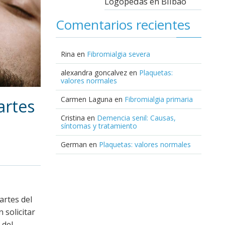
Logopedas en Bilbao
Comentarios recientes
Rina
en
Fibromialgia severa
alexandra goncalvez
en
Plaquetas:
valores normales
Carmen Laguna
en
Fibromialgia primaria
artes
Cristina
en
Demencia senil: Causas,
síntomas y tratamiento
German
en
Plaquetas: valores normales
artes del
 solicitar
 del