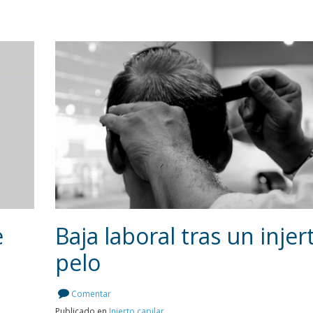
e
Baja laboral tras un injer
pelo
Leer más
Comentar
Publicado en
Injerto capilar