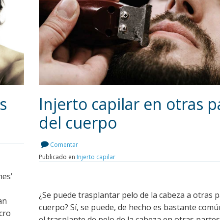
s
Injerto capilar en otras p
del cuerpo
Leer más
Comentar
Publicado en
Injerto capilar
nes’
¿Se puede trasplantar pelo de la cabeza a otras p
an
cuerpo? Sí, se puede, de hecho es bastante común
cro
el trasplante de pelo de la cabeza en otras partes