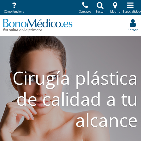
Cómo funciona
Contacto
Buscar
Madrid
Especialidad
Entrar
Cirugía plástica
de calidad a tu
alcance