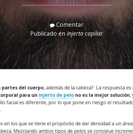
Comentar
Publicado en
Injerto capilar
s partes del cuerpo
, además de la cabeza? La respuesta es 
 corporal para un
injerto de pelo
no es la mejor solución
,
ello facial es diferente, por lo que pone en riesgo el resultado
.
os en los que se tiene el propósito de dar densidad a un áre
cabeza. Mezclando ambos tipos de pelos se consigue increme