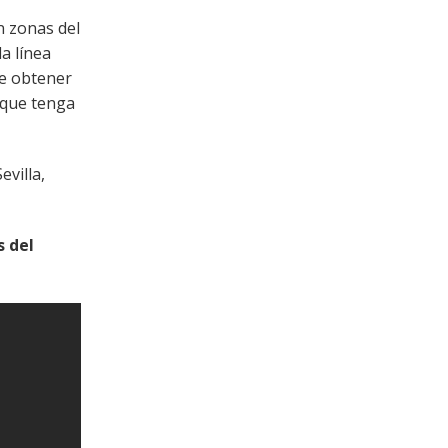
n zonas del
a línea
de obtener
 que tenga
evilla,
s del