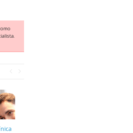
 como
alista.
Previous
Next
ínica