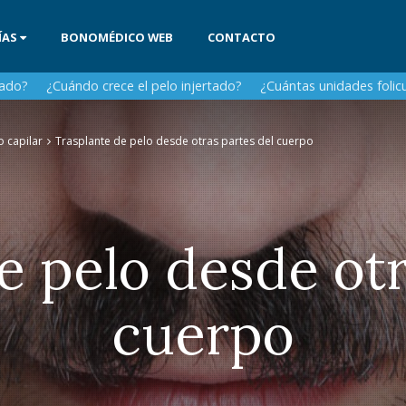
ÍAS
BONOMÉDICO WEB
CONTACTO
tado?
¿Cuándo crece el pelo injertado?
¿Cuántas unidades folicul
to capilar
Trasplante de pelo desde otras partes del cuerpo
e pelo desde otr
cuerpo