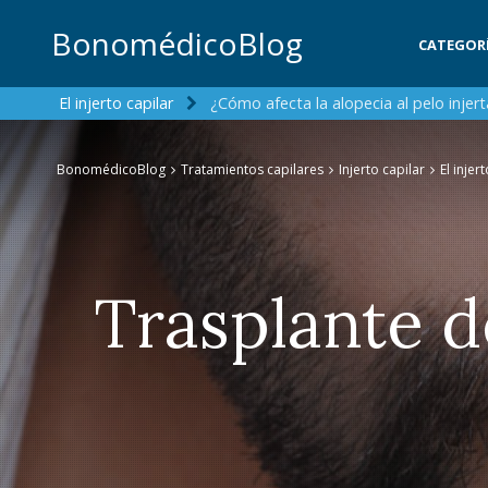
BonomédicoBlog
CATEGOR
El injerto capilar
¿Cómo afecta la alopecia al pelo injer
BonomédicoBlog
Tratamientos capilares
Injerto capilar
El injer
Trasplante d