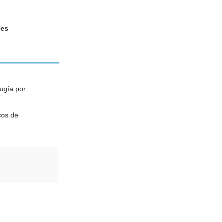
nes
ugía por
cos de