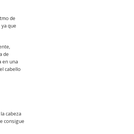
itmo de
, ya que
ente,
a de
a en una
el cabello
 la cabeza
 se consigue