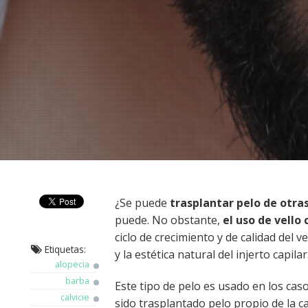
¿Se puede
trasplantar pelo de otra
puede. No obstante,
el uso de vello
ciclo de crecimiento y de calidad del v
Etiquetas:
y la estética natural del injerto capilar
alopecia
barba
Este tipo de pelo es usado en los cas
calvicie
sido trasplantado pelo propio de la 