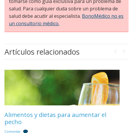
tomarse como guía exclusiva para un problema de
salud. Para cualquier duda sobre un problema de
salud debe acudir al especialista.
BonoMédico no es
un consultorio médico.
Artículos relacionados
Previou
Next
Alimentos y dietas para aumentar el
Pliegues o rippling en el pecho
Anestesia en el aumento de pecho
pecho
3 comentarios
Comentar
Comentar