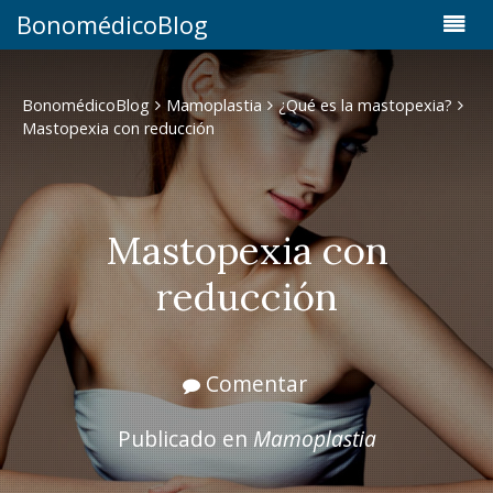
BonomédicoBlog
BonomédicoBlog
Mamoplastia
¿Qué es la mastopexia?
Mastopexia con reducción
Mastopexia con
reducción
Comentar
Publicado en
Mamoplastia