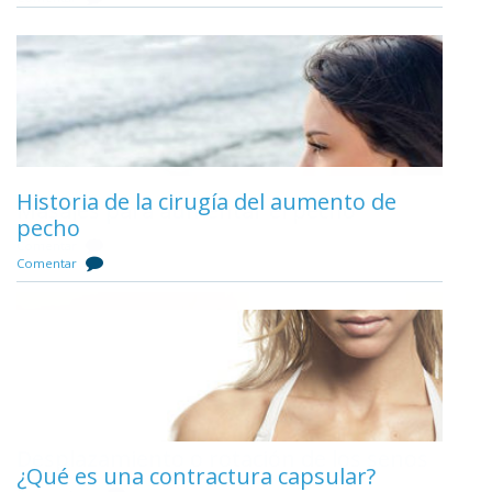
Anatomía de la mama
Historia de la cirugía del aumento de
Masajes para aumentar el pecho
Comentar
pecho
Comentar
Comentar
Precio del aumento de pecho
Desplazamiento o rotación de los senos
Comentar
¿Qué es una contractura capsular?