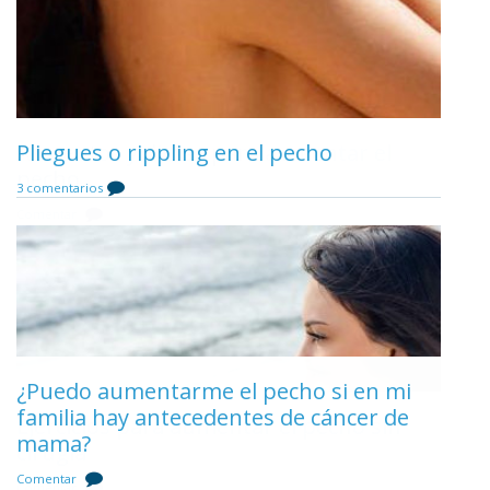
Alimentos y dietas para aumentar el
Pliegues o rippling en el pecho
Anestesia en el aumento de pecho
pecho
3 comentarios
Comentar
Comentar
¿Puedo aumentarme el pecho si en mi
Duración de la operación de aumento de
familia hay antecedentes de cáncer de
Ejercicios para aumentar el pecho sin
pecho
mama?
cirugía
Comentar
Comentar
Comentar