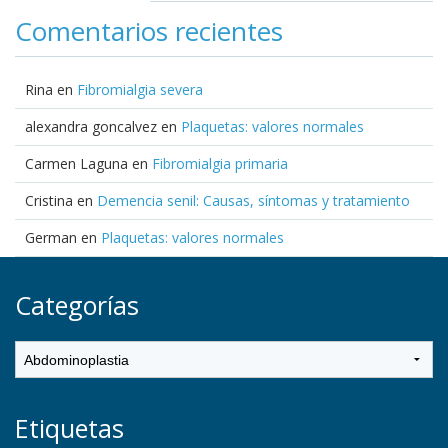
Comentarios recientes
Rina
en
Fibromialgia severa
alexandra goncalvez
en
Plaquetas: valores normales
Carmen Laguna
en
Fibromialgia primaria
Cristina
en
Demencia senil: Causas, síntomas y tratamiento
German
en
Plaquetas: valores normales
Categorías
Etiquetas