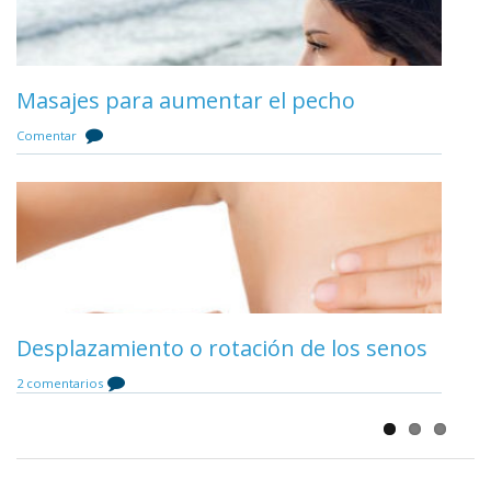
Anatomía de la mama
Historia de la cirugía del aumento de
Masajes para aumentar el pecho
Comentar
pecho
Comentar
Comentar
Precio del aumento de pecho
Desplazamiento o rotación de los senos
Comentar
¿Qué es una contractura capsular?
2 comentarios
Comentar