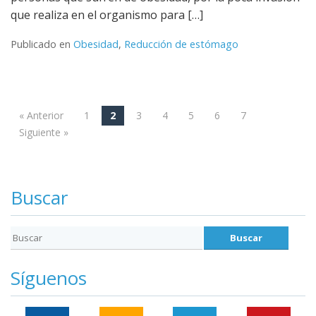
que realiza en el organismo para […]
Publicado en
Obesidad
,
Reducción de estómago
« Anterior
1
2
3
4
5
6
7
Navegación
Siguiente »
Buscar
Síguenos