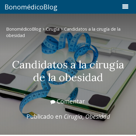
BonomédicoBlog
BonomédicoBlog
Cirugía
Candidatos a la cirugía de la
obesidad
Candidatos a la cirugía
de la obesidad
Comentar
Publicado en
Cirugía
,
Obesidad