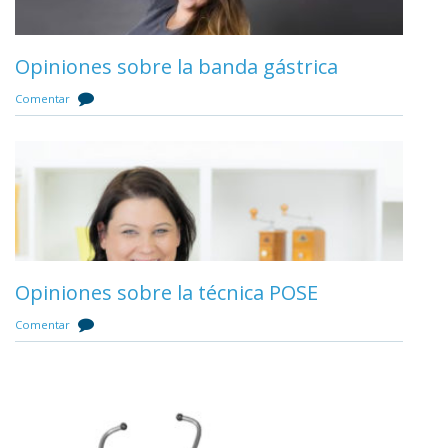
Banda gástrica en la Seguridad Social
Opiniones sobre la banda gástrica
Comentar
Comentar
Bypass gástrico en la Seguridad Social
Opiniones sobre la técnica POSE
Comentar
Comentar