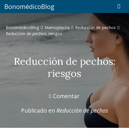
BonomédicoBlog
BonomédicoBlog
Mamoplastia
Reducción de pechos
Reducción de pechos: riesgos
Reducción de pechos:
riesgos
Comentar
Publicado en
Reducción de pechos