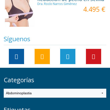
Dra. Rocío Narros Giménez
4.495 €
Síguenos
Categorías
Etiquetas