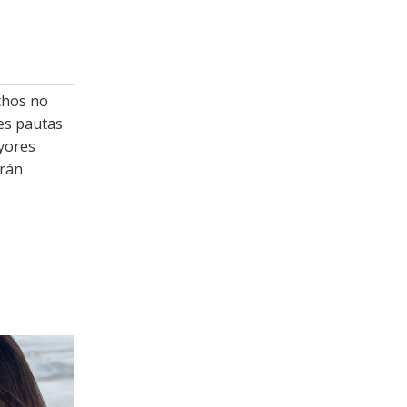
echos no
es pautas
ayores
arán