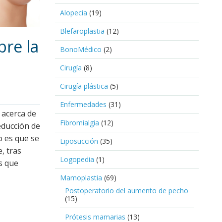
Alopecia
(19)
Blefaroplastia
(12)
bre la
BonoMédico
(2)
Cirugía
(8)
Cirugía plástica
(5)
Enfermedades
(31)
 acerca de
Fibromialgia
(12)
educción de
o es que se
Liposucción
(35)
, tras
Logopedia
(1)
s que
Mamoplastia
(69)
Postoperatorio del aumento de pecho
(15)
Prótesis mamarias
(13)