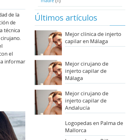
madre
(1)
dad de la
Últimos artículos
ción de
a técnica
Mejor clínica de injerto
 cirujano.
capilar en Málaga
el
con el
da informar
Mejor cirujano de
injerto capilar de
Málaga
Mejor cirujano de
injerto capilar de
Andalucía
Logopedas en Palma de
Mallorca