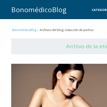
BonomédicoBlog
CATEGOR
BonomédicoBlog
Archivos del blog: reducción de pechos
Archivo de la et