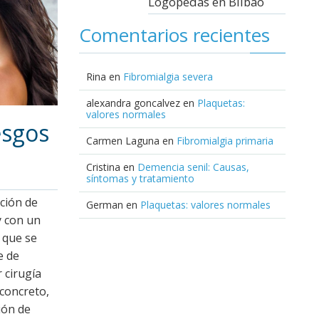
Logopedas en Bilbao
Comentarios recientes
Rina
en
Fibromialgia severa
alexandra goncalvez
en
Plaquetas:
valores normales
esgos
Carmen Laguna
en
Fibromialgia primaria
Cristina
en
Demencia senil: Causas,
síntomas y tratamiento
ción de
German
en
Plaquetas: valores normales
y con un
s que se
e de
 cirugía
concreto,
ión de