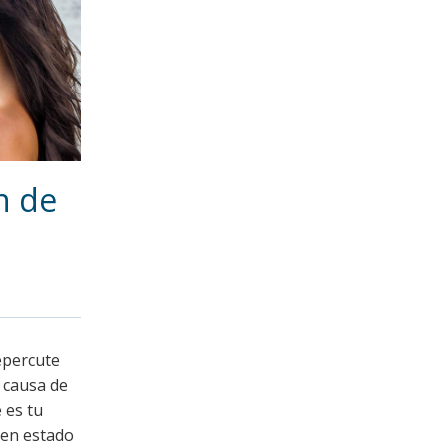
n de
epercute
a causa de
 es tu
uen estado