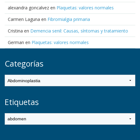
alexandra goncalvez
en
Plaquetas: valores normales
Carmen Laguna
en
Fibromialgia primaria
Cristina
en
Demencia senil: Causas, síntomas y tratamiento
German
en
Plaquetas: valores normales
Categorías
Etiquetas