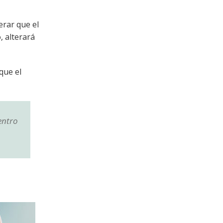
erar que el
, alterará
que el
entro