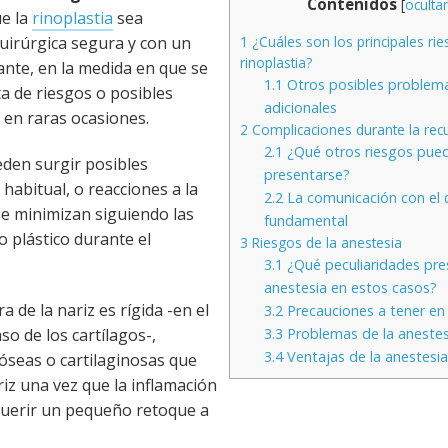
Contenidos
[
ocultar
e la
rinoplastia
sea
uirúrgica segura y con un
1
¿Cuáles son los principales rie
rinoplastia?
tante, en la medida en que se
1.1
Otros posibles problem
a de riesgos o posibles
adicionales
 en raras ocasiones.
2
Complicaciones durante la rec
2.1
¿Qué otros riesgos pue
ueden surgir posibles
presentarse?
habitual, o reacciones a la
2.2
La comunicación con el c
 se minimizan siguiendo las
fundamental
o plástico durante el
3
Riesgos de la anestesia
3.1
¿Qué peculiaridades pre
anestesia en estos casos?
a de la nariz es rígida -en el
3.2
Precauciones a tener en
so de los cartílagos-,
3.3
Problemas de la anestesi
3.4
Ventajas de la anestesia
óseas o cartilaginosas que
riz una vez que la inflamación
querir un pequeño retoque a