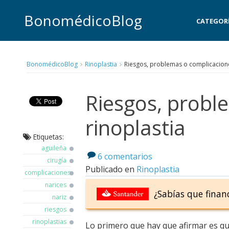
BonomédicoBlog
CATEGOR
BonomédicoBlog
Rinoplastia
Riesgos, problemas o complicaciones
Riesgos, probl
rinoplastia
Etiquetas:
aguileña
6 comentarios
cirugía
Publicado en
Rinoplastia
complicaciones
narices
¿Sabías que finan
nariz
riesgos
rinoplastias
Lo primero que hay que afirmar es q