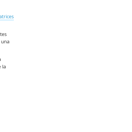
atrices
ntes
r una
a
 la