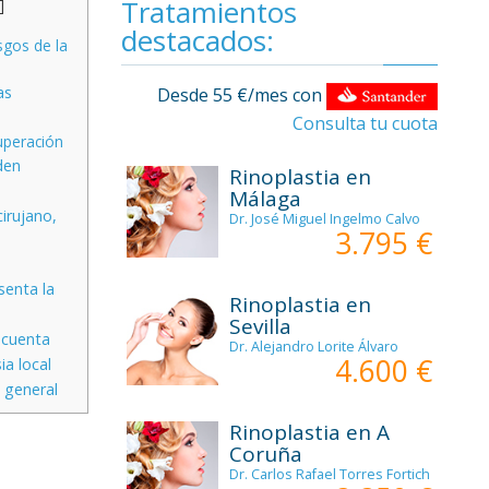
Tratamientos
]
destacados:
sgos de la
as
Desde 55 €/mes con
Consulta tu cuota
uperación
den
Rinoplastia en
Málaga
irujano,
Dr. José Miguel Ingelmo Calvo
3.795 €
senta la
Rinoplastia en
Sevilla
 cuenta
Dr. Alejandro Lorite Álvaro
4.600 €
a local
 general
Rinoplastia en A
Coruña
Dr. Carlos Rafael Torres Fortich