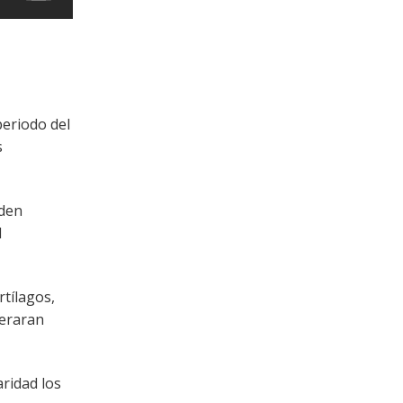
periodo del
s
eden
l
rtílagos,
neraran
aridad los