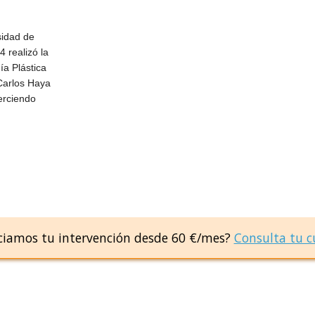
sidad de
 realizó la
ía Plástica
 Carlos Haya
erciendo
ciamos tu intervención desde 60 €/mes?
Consulta tu c