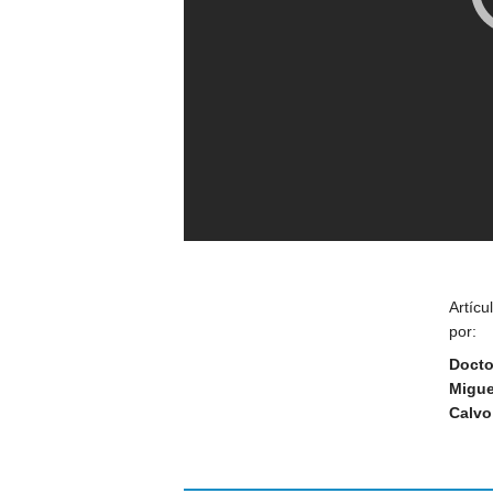
Artícu
por:
Docto
Migue
Calvo