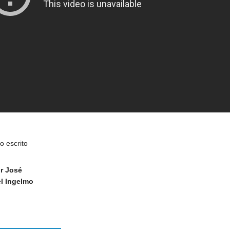
lo escrito
r José
l Ingelmo