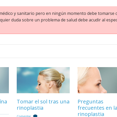
o médico y sanitario pero en ningún momento debe tomarse
quier duda sobre un problema de salud debe acudir al especi
Mitos y verdades de
la rinoplastia
Comentar
ína
ras
Tomar el sol tras una
La operación de
Preguntas
Injertos e impl
rinoplastia
rinoplastia
frecuentes en l
en la rinoplasti
rinoplastia
Comentar
Comentar
Comentar