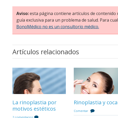
Aviso:
esta página contiene artículos de contenid
guía exclusiva para un problema de salud. Para cual
BonoMédico no es un consultorio médico.
Artículos relacionados
Riesgos, problemas o
La anestesia en la
complicaciones en la
rinoplastia
rinoplastia
Comentar
6 comentarios
La rinoplastia por
Rinoplastia y coca
La recuperación t
Cicatrices tras la
motivos estéticos
una operación de
rinoplastia
Comentar
rinoplastia
2 comentarios
Comentar