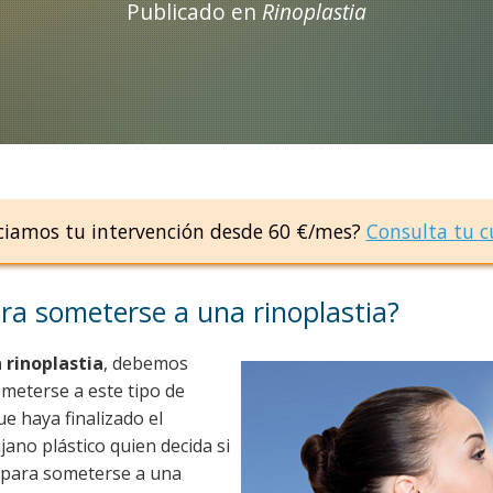
Publicado en
Rinoplastia
ciamos tu intervención desde 60 €/mes?
Consulta tu c
ara someterse a una rinoplastia?
 rinoplastia
, debemos
eterse a este tipo de
e haya finalizado el
ujano plástico quien decida si
a para someterse a una