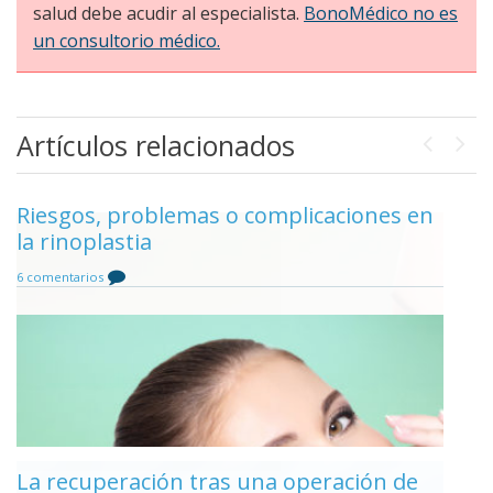
salud debe acudir al especialista.
BonoMédico no es
un consultorio médico.
Artículos relacionados
Previou
Next
Riesgos, problemas o complicaciones en
La anestesia en la rinoplastia
la rinoplastia
Comentar
6 comentarios
La edad ideal para la rinoplastia
Comentar
Cicatrices tras la rinoplastia
La recuperación tras una operación de