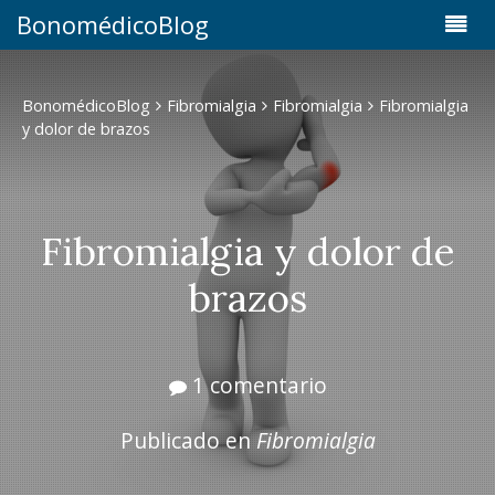
BonomédicoBlog
BonomédicoBlog
Fibromialgia
Fibromialgia
Fibromialgia
y dolor de brazos
Fibromialgia y dolor de
brazos
1 comentario
Publicado en
Fibromialgia