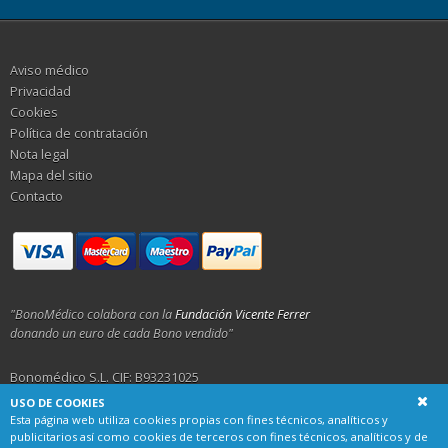
Aviso médico
Privacidad
Cookies
Política de contratación
Nota legal
Mapa del sitio
Contacto
"BonoMédico colabora con la
Fundación Vicente Ferrer
donando un euro de cada Bono vendido"
Bonomédico S.L. CIF: B93231025
USO DE COOKIES
Calle Alemania 23, 29001 Málaga
Esta página web utiliza cookies propias con fines técnicos, analíticos y
publicitarios así como cookies de terceros con fines técnicos, analíticos y de