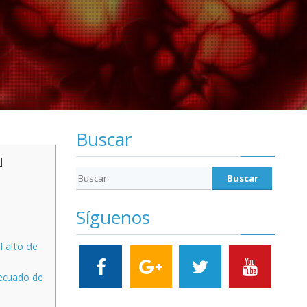
Buscar
]
Síguenos
l alto de
decuado de