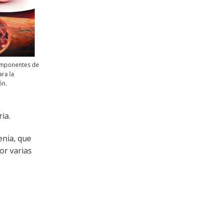
omponentes de
ra la
ón.
ia.
enia, que
or varias