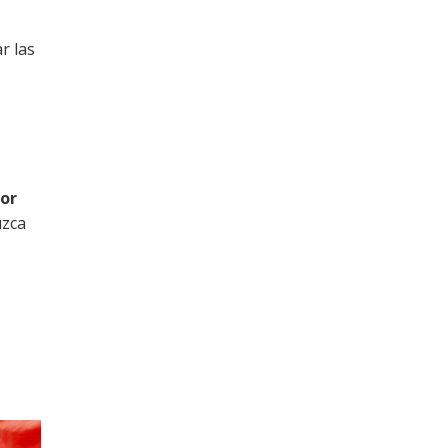
r las
por
uzca