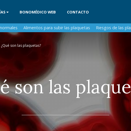
ÍAS
BONOMÉDICO WEB
CONTACTO
 normales
Alimentos para subir las plaquetas
Riesgos de las pl
¿Qué son las plaquetas?
é son las plaque