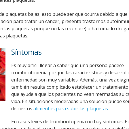
entes plaquetas.
 de plaquetas bajas, esto puede ser que ocurra debido a que
ación para tratar un cáncer, presenta trastornos autoinmun
n las plaquetas porque no las reconoce) o ha tomado droga
as plaquetas.
Síntomas
Es muy difícil llegar a saber que una persona padece
trombocitopenia porque las características y desarrollo
enfermedad son muy variables. Además, una vez diagn
también resulta complicado establecer un tratamient
que ayude a que los pacientes no vean mermadas su ca
vida. En situaciones moderadas una solución puede ser
de ciertos
alimentos para subir las plaquetas
.
En casos leves de trombocitopenia no hay síntomas. P
ciones en la piel -o en las mucosas- de color rojo o violác