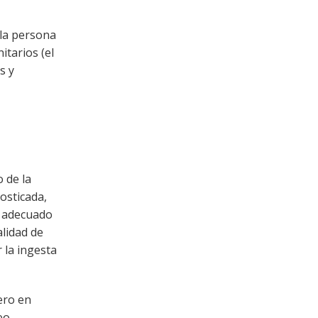
 la persona
itarios (el
s y
 de la
osticada,
o adecuado
lidad de
 la ingesta
ero en
eo