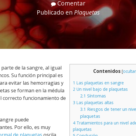
Comentar
Publicado en
Plaquetas
arte de la sangre, al igual
Contenidos
[
ocultar
cos. Su función principal es
ara evitar las hemorragias y
1
Las plaquetas en sangre
2
Un nivel bajo de plaquetas
aquetas se forman en la médula
2.1
Síntomas
l correcto funcionamiento de
3
Las plaquetas altas
3.1
Riesgos de tener un nive
plaquetas
 sangre puede
4
Tratamientos para un nivel a
ntes. Por ello, es muy
plaquetas
ormal de plaquetas
oscila
5
Conclusión