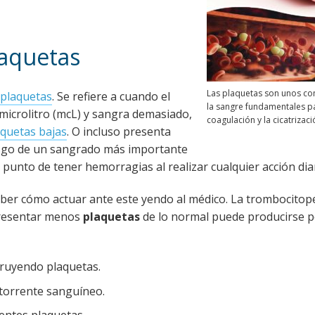
laquetas
Las plaquetas son unos c
 plaquetas
. Se refiere a cuando el
la sangre fundamentales pa
microlitro (mcL) y sangra demasiado,
coagulación y la cicatrizaci
aquetas bajas
. O incluso presenta
riesgo de un sangrado más importante
 punto de tener hemorragias al realizar cualquier acción diar
ber cómo actuar ante este yendo al médico. La trombocitop
presentar menos
plaquetas
de lo normal puede producirse p
truyendo plaquetas.
 torrente sanguíneo.