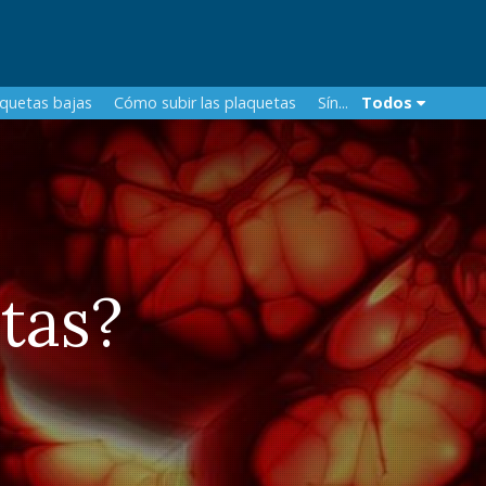
aquetas bajas
Cómo subir las plaquetas
Sín...
Todos
tas?