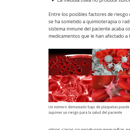
La médula ósea no produce sufici
Entre los posibles factores de riesgo
se ha sometido a quimioterapia o radi
sistema inmune del paciente acaba co
medicamentos que le han afectado a l
Un número demasiado bajo de plaquetas puede
suponer un riesgo para la salud del paciente
otros casos se producen pequeñas erup