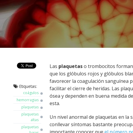
Las
plaquetas
o trombocitos forman p
que los glóbulos rojos y glóbulos blan
favorecer la coagulación sanguínea p
Etiquetas:
facilitar el cierre de heridas. Las pl
coágulos
ósea y dependen en buena medida de
hemorragias
esta.
plaquetas
plaquetas
Un nivel anormal de plaquetas en la
altas
conllevar síntomas bastante preocupa
plaquetas
importante conocer que
el número n
bajas