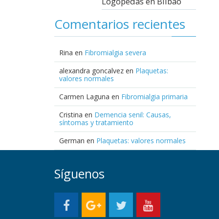
Logopedas en Bilbao
Comentarios recientes
Rina
en
Fibromialgia severa
alexandra goncalvez
en
Plaquetas:
valores normales
Carmen Laguna
en
Fibromialgia primaria
Cristina
en
Demencia senil: Causas,
síntomas y tratamiento
German
en
Plaquetas: valores normales
Síguenos