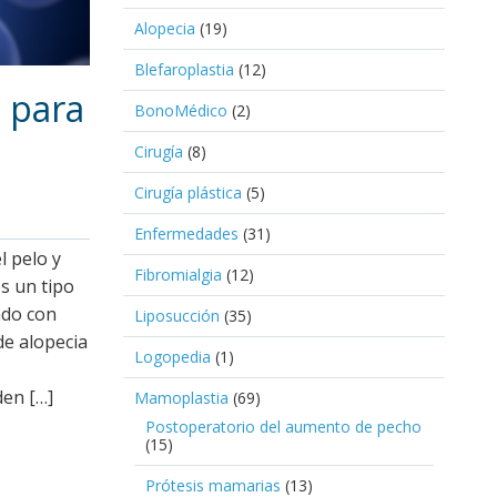
Alopecia
(19)
Blefaroplastia
(12)
 para
BonoMédico
(2)
Cirugía
(8)
Cirugía plástica
(5)
Enfermedades
(31)
l pelo y
Fibromialgia
(12)
s un tipo
ndo con
Liposucción
(35)
de alopecia
Logopedia
(1)
den […]
Mamoplastia
(69)
Postoperatorio del aumento de pecho
(15)
Prótesis mamarias
(13)