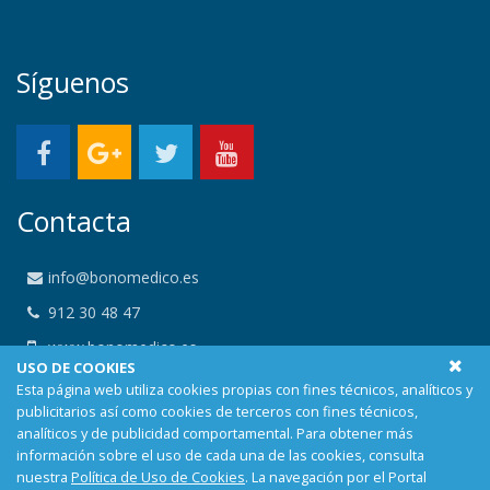
Síguenos
Contacta
info@bonomedico.es
912 30 48 47
www.bonomedico.es
USO DE COOKIES
Calle Alemania 23, 29001 Malaga, Málaga
Esta página web utiliza cookies propias con fines técnicos, analíticos y
publicitarios así como cookies de terceros con fines técnicos,
analíticos y de publicidad comportamental. Para obtener más
información sobre el uso de cada una de las cookies, consulta
Contacto
Aviso médico
Bonomédico web
nuestra
Política de Uso de Cookies
. La navegación por el Portal