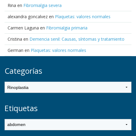
Rina
en
Fibromialgia severa
alexandra goncalvez
en
Plaquetas: valores normales
Carmen Laguna
en
Fibromialgia primaria
Cristina
en
Demencia senil: Causas, síntomas y tratamiento
German
en
Plaquetas: valores normales
Categorías
Etiquetas