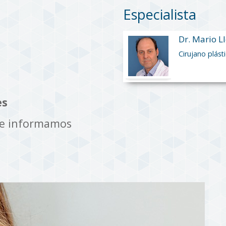
Especialista
Dr. Mario L
Cirujano plást
es
te informamos