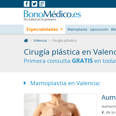
Especialidades
Mamoplastia
Liposucción
Ble
Valencia
Cirugía plástica
Cirugía plástica en Valen
Primera consulta
GRATIS
en todas
Mamoplastia en Valencia:
Aume
Aumento
€
,
de la