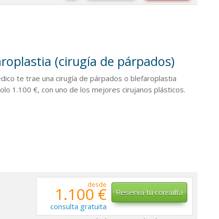
aroplastia (cirugía de párpados)
ico te trae una cirugía de párpados o blefaroplastia
lo 1.100 €, con uno de los mejores cirujanos plásticos.
desde
1.100 €
Reserva tu consulta
consulta gratuita