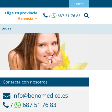
Entrar
Elige tu
provincia
/
687 51 76 83
Valencia
r todas
Contacta con nosotros
info@bonomedico.es
/
687 51 76 83