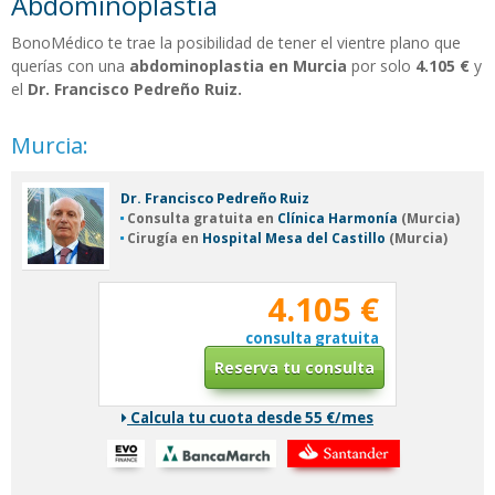
Abdominoplastia
BonoMédico te trae la posibilidad de tener el vientre plano que
querías con una
abdominoplastia en Murcia
por solo
4.105 €
y
el
Dr. Francisco Pedreño Ruiz.
Murcia:
Dr. Francisco Pedreño Ruiz
Consulta
gratuita
en
Clínica Harmonía
(Murcia)
Cirugía en
Hospital Mesa del Castillo
(Murcia)
4.105 €
consulta gratuita
Reserva tu consulta
Calcula tu cuota desde 55 €/mes