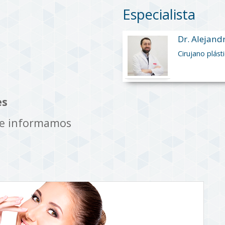
Especialista
Dr. Alejand
Cirujano plást
es
te informamos