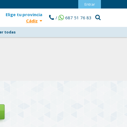
Entrar
Elige tu
provincia
/
687 51 76 83
Cádiz
er todas