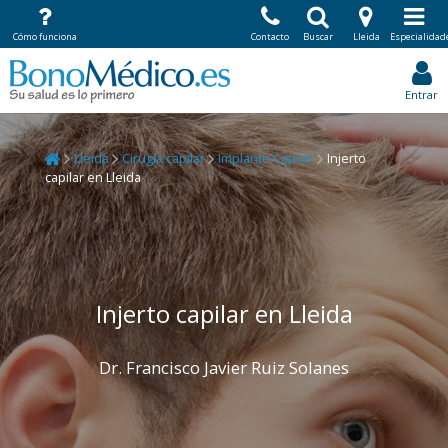
Cómo funciona
Contacto
Buscar
Lleida
Especialidad
Entrar
Lleida
Cirugía capilar
Implante Capilar
Injerto
capilar en Lleida
Injerto capilar en Lleida
Dr. Francisco Javier Ruiz Solanes