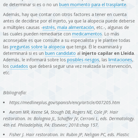
de determinar si es o no un
buen momento para el trasplante
.
Además, hay que contar con otros factores a tener en cuenta
antes de decidirse por el injerto, ya que la alopecia puede deberse
a múltiples causas -
estrés
,
mala alimentación
, etc.-, algunas de
las cuales pueden remediarse con
medicamentos
. Lo más
aconsejable es que consulte a su especialista y le plantee todas
las
preguntas sobre la alopecia
que tenga. Él le examinará y
determinará si es un
buen candidato
al
injerto capilar en Lleida
.
Además, le informará sobre los
posibles riesgos
, las
limitaciones
,
los
cuidados
que deberá seguir una vez realizada la intervención,
etc.
Bibliografía:
https://medlineplus.gov/spanish/ency/article/007205.htm
Avram MR, Keene SA, Stough DB, Rogers NE, Cole JP. Hair
restoration. In: Bolognia JL, Schaffer JV, Cerroni L, eds. Dermatology.
4th ed. Philadelphia, PA: Elsevier; 2018:chap 157.
Fisher J. Hair restoration. In: Rubin JP, Neligan PC, eds. Plastic