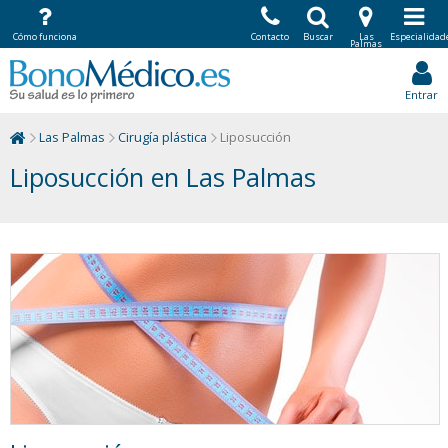
Cómo funciona
Contacto
Buscar
Las
Especialidad
Palmas
Entrar
Las Palmas
Cirugía plástica
Liposucción
Liposucción en Las Palmas