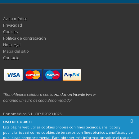
Aviso médico
Privacidad
Cookies
Política de contratación
Nota legal
Mapa del sitio
Contacto
"BonoMédico colabora con la
Fundación Vicente Ferrer
donando un euro de cada Bono vendido"
Bonomédico S.L. CIF: B93231025
USO DE COOKIES
Calle Alemania 23, 29001 Málaga
Esta página web utiliza cookies propias con fines técnicos, analíticos y
publicitarios así como cookies de terceros con fines técnicos, analíticos y de
publicidad comportamental. Para obtener más información sobre el uso de