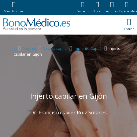
Cómo funciona
Contacto
Buscar
Asturias
Especialidad
Entrar
Asturias
Cirugía capilar
Implante Capilar
Injerto
capilar en Gijón
Injerto capilar en Gijón
Dr. Francisco Javier Ruiz Solanes