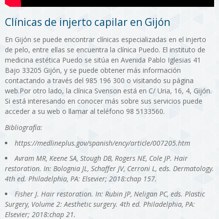
Clínicas de injerto capilar en Gijón
En Gijón se puede encontrar clínicas especializadas en el injerto
de pelo, entre ellas se encuentra la clínica Puedo. El instituto de
medicina estética Puedo se sitúa en Avenida Pablo Iglesias 41
Bajo 33205 Gijón, y se puede obtener más información
contactando a través del 985 196 300 o visitando su página
web.Por otro lado, la clínica Svenson está en C/ Uria, 16, 4, Gijón.
Si está interesando en conocer más sobre sus servicios puede
acceder a su web o llamar al teléfono 98 5133560.
Bibliografía:
https://medlineplus.gov/spanish/ency/article/007205.htm
Avram MR, Keene SA, Stough DB, Rogers NE, Cole JP. Hair
restoration. In: Bolognia JL, Schaffer JV, Cerroni L, eds. Dermatology.
4th ed. Philadelphia, PA: Elsevier; 2018:chap 157.
Fisher J. Hair restoration. In: Rubin JP, Neligan PC, eds. Plastic
Surgery, Volume 2: Aesthetic surgery. 4th ed. Philadelphia, PA:
Elsevier; 2018:chap 21.