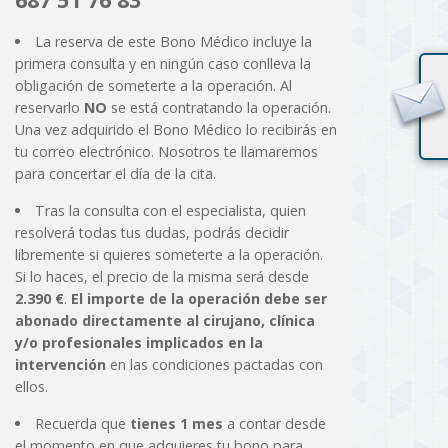
La reserva de este Bono Médico incluye la
primera consulta y en ningún caso conlleva la
obligación de someterte a la operación. Al
reservarlo
NO
se está contratando la operación.
Una vez adquirido el Bono Médico lo recibirás en
tu correo electrónico. Nosotros te llamaremos
para concertar el día de la cita.
Tras la consulta con el especialista, quien
resolverá todas tus dudas, podrás decidir
libremente si quieres someterte a la operación.
Si lo haces, el precio de la misma será desde
2.390 €
.
El importe de la operación debe ser
abonado directamente al cirujano, clínica
y/o profesionales implicados en la
intervención
en las condiciones pactadas con
ellos.
Recuerda que
tienes 1 mes
a contar desde
el momento en que adquieres tu bono para