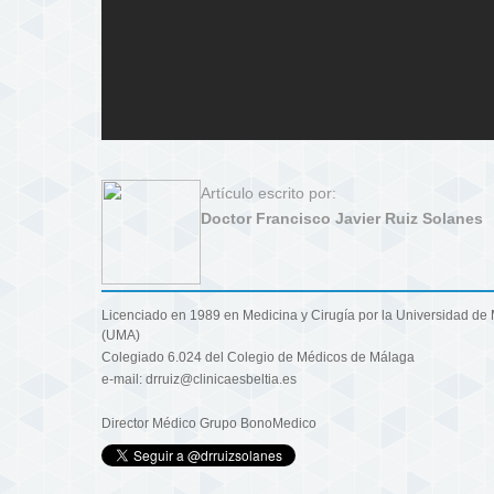
Artículo escrito por:
Doctor Francisco Javier Ruiz Solanes
Licenciado en 1989 en Medicina y Cirugía por la Universidad de
(UMA)
Colegiado 6.024 del Colegio de Médicos de Málaga
e-mail: drruiz@clinicaesbeltia.es
Director Médico Grupo BonoMedico