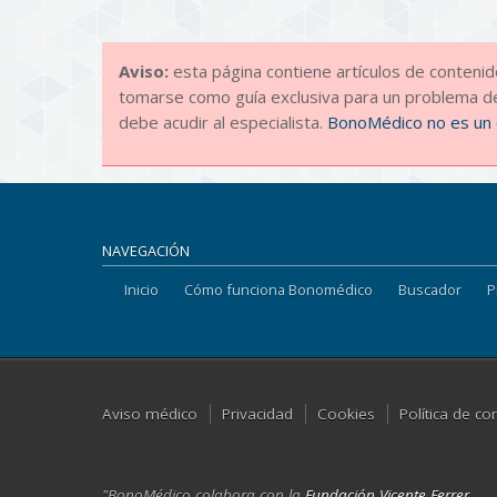
Aviso:
esta página contiene artículos de conten
tomarse como guía exclusiva para un problema de
debe acudir al especialista.
BonoMédico no es un 
NAVEGACIÓN
Inicio
Cómo funciona Bonomédico
Buscador
P
Aviso médico
Privacidad
Cookies
Política de co
"BonoMédico colabora con la
Fundación Vicente Ferrer