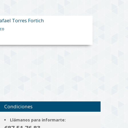
afael Torres Fortich
ico
Condiciones
Llámanos para informarte:
687 51 76 83