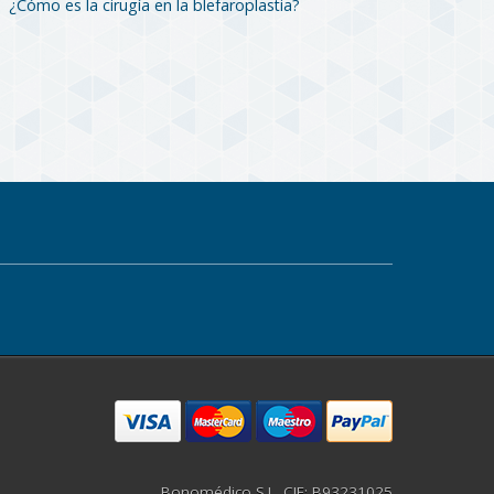
¿Cómo es la cirugía en la blefaroplastia?
Bonomédico S.L. CIF: B93231025