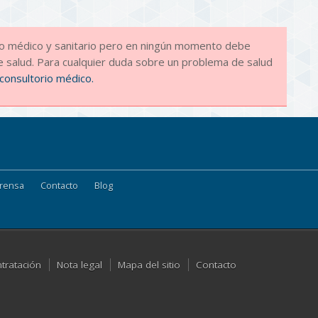
ido médico y sanitario pero en ningún momento debe
 salud. Para cualquier duda sobre un problema de salud
consultorio médico.
rensa
Contacto
Blog
ntratación
Nota legal
Mapa del sitio
Contacto