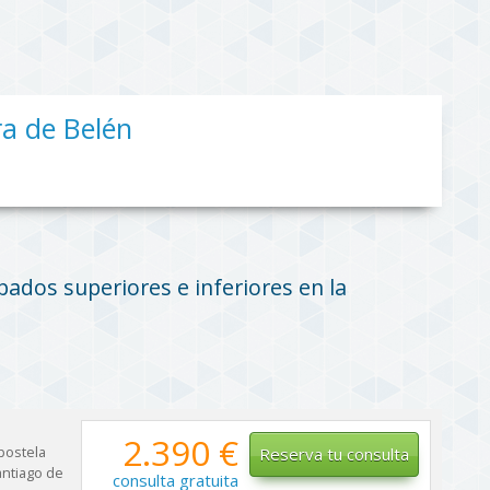
ra de Belén
pados superiores e inferiores en la
2.390 €
postela
Reserva tu consulta
ntiago de
consulta gratuita