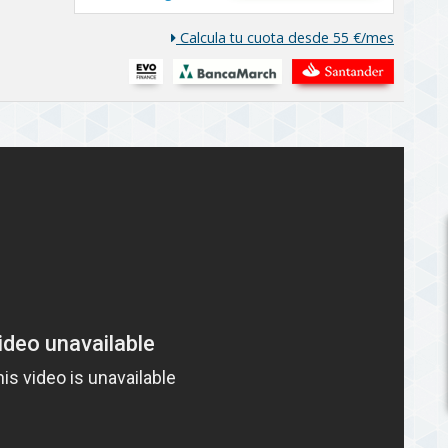
Calcula tu cuota desde 55 €/mes