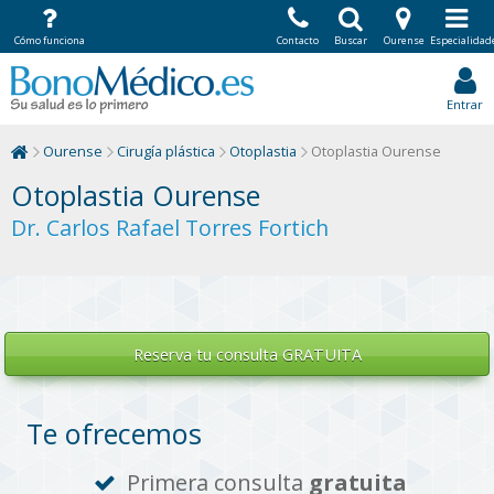
Cómo funciona
Contacto
Buscar
Ourense
Especialidad
Entrar
Ourense
Cirugía plástica
Otoplastia
Otoplastia Ourense
Otoplastia Ourense
Dr. Carlos Rafael Torres Fortich
Reserva tu
consulta GRATUITA
Te ofrecemos
Primera consulta
gratuita