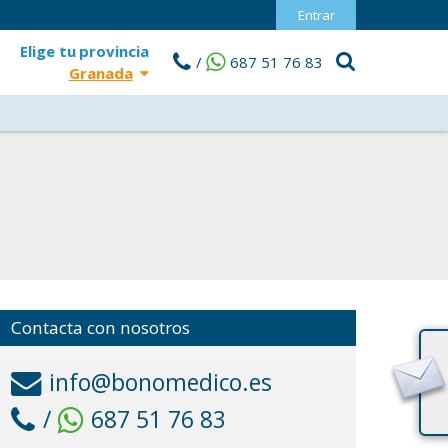
Entrar
Elige tu
provincia
/
687 51 76 83
Granada
Contacta con nosotros
info@bonomedico.es
/
687 51 76 83