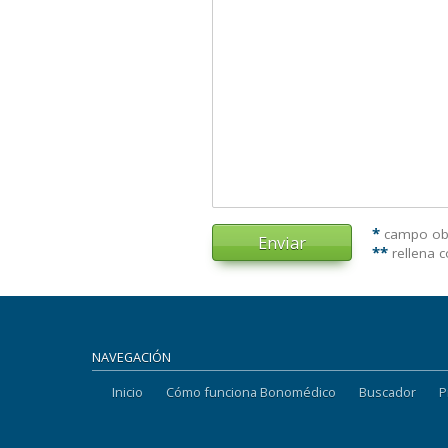
*
campo obl
Enviar
**
rellena 
NAVEGACIÓN
Inicio
Cómo funciona Bonomédico
Buscador
P