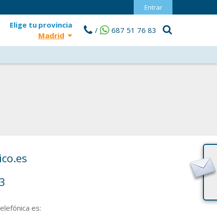
Entrar
Elige tu
provincia
/
687 51 76 83
Madrid
co.es
3
elefónica es: