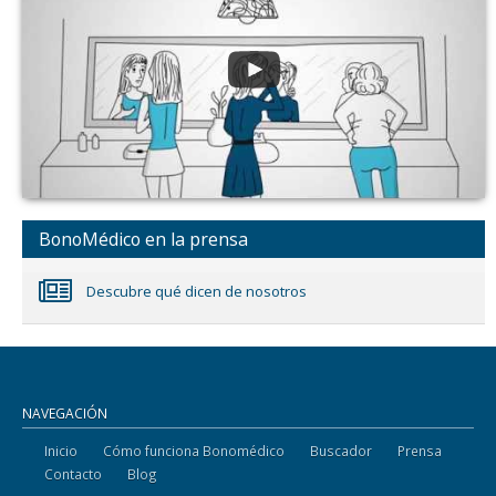
BonoMédico en la prensa
Descubre qué dicen de nosotros
NAVEGACIÓN
Inicio
Cómo funciona Bonomédico
Buscador
Prensa
Contacto
Blog