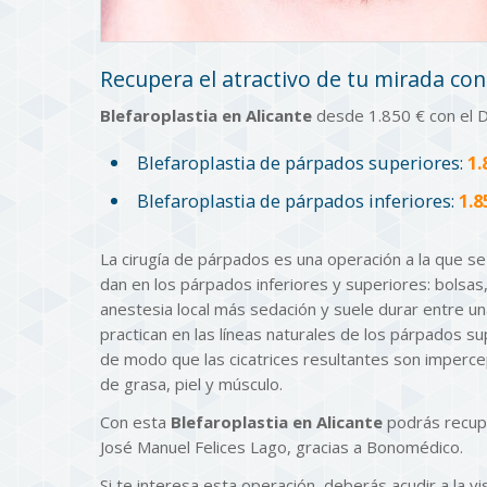
Recupera el atractivo de tu mirada con
Blefaroplastia en Alicante
desde 1.850 € con el D
Blefaroplastia de párpados superiores:
1.
Blefaroplastia de párpados inferiores:
1.8
La cirugía de párpados es una operación a la que s
dan en los párpados inferiores y superiores: bolsas
anestesia local más sedación y suele durar entre una
practican en las líneas naturales de los párpados su
de modo que las cicatrices resultantes son impercep
de grasa, piel y músculo.
Con esta
Blefaroplastia en Alicante
podrás recupe
José Manuel Felices Lago, gracias a Bonomédico.
Si te interesa esta operación, deberás acudir a la vi