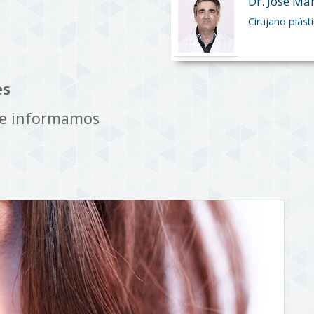
Dr. José Ma
Cirujano plást
es
te informamos