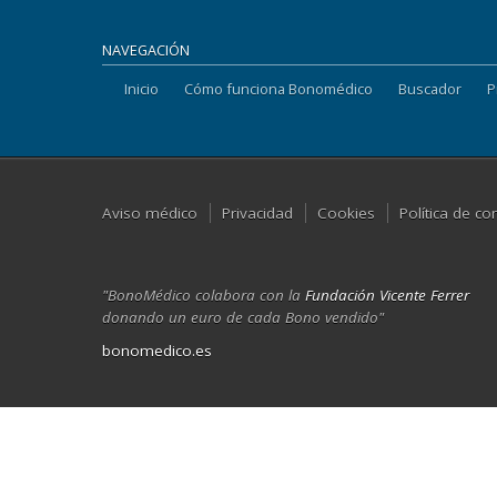
NAVEGACIÓN
Inicio
Cómo funciona Bonomédico
Buscador
P
Aviso médico
Privacidad
Cookies
Política de co
"BonoMédico colabora con la
Fundación Vicente Ferrer
donando un euro de cada Bono vendido"
bonomedico.es