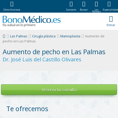
Cómo funciona
Contacto
Buscar
Las
Especialidad
Palmas
Entrar
Las Palmas
Cirugía plástica
Mamoplastia
Aumento de
pecho en Las Palmas
Aumento de pecho en Las Palmas
Dr. José Luis del Castillo Olivares
Reserva tu
consulta
Te ofrecemos