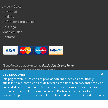
Aviso médico
Privacidad
Cookies
Política de contratación
Nota legal
Mapa del sitio
Contacto
"BonoMédico colabora con la
Fundación Vicente Ferrer
donando un euro de cada Bono vendido"
USO DE COOKIES
Esta página web utiliza cookies propias con fines técnicos, analíticos y
Bonomédico S.L. CIF: B93231025
publicitarios así como cookies de terceros con fines técnicos, analíticos y de
publicidad comportamental. Para obtener más información sobre el uso de
Calle Alemania 23, 29001 Málaga
cada una de las cookies, consulta nuestra
Política de Uso de Cookies
. La
navegación por el Portal supone la aceptación de nuestra política de cookies.