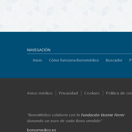
NAVEGACIÓN
Inicio
Cómo funciona Bonomédico
Buscador
P
Aviso médico
Privacidad
Cookies
Política de co
"BonoMédico colabora con la
Fundación Vicente Ferrer
donando un euro de cada Bono vendido"
bonomedico.es