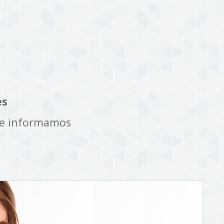
es
te informamos