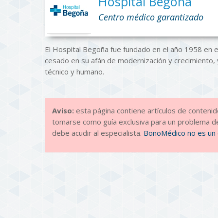
Hospital Begoña
Centro médico garantizado
El Hospital Begoña fue fundado en el año 1958 en 
cesado en su afán de modernización y crecimiento, 
técnico y humano.
Aviso:
esta página contiene artículos de conten
tomarse como guía exclusiva para un problema de
debe acudir al especialista.
BonoMédico no es un 