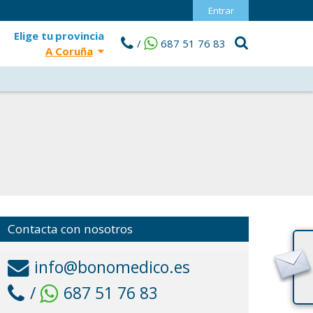
Entrar
Elige tu
provincia
/
687 51 76 83
A Coruña
Contacta con nosotros
info@bonomedico.es
/
687 51 76 83