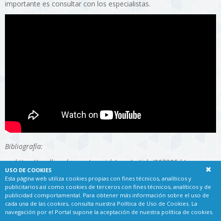
importante es consultar con los especialistas.
Bibliografía:
https://medlineplus.gov/spanish/ency/article/007205.htm
USO DE COOKIES
Avram MR, Keene SA, Stough DB, Rogers NE, Cole JP. Hair
Esta página web utiliza cookies propias con fines técnicos, analíticos y
restoration. In: Bolognia JL, Schaffer JV, Cerroni L, eds. Dermatology.
publicitarios así como cookies de terceros con fines técnicos, analíticos y de
publicidad comportamental. Para obtener más información sobre el uso de
4th ed. Philadelphia, PA: Elsevier; 2018:chap 157.
cada una de las cookies, consulta nuestra
Política de Uso de Cookies
. La
navegación por el Portal supone la aceptación de nuestra política de cookies.
Fisher J. Hair restoration. In: Rubin JP, Neligan PC, eds. Plastic