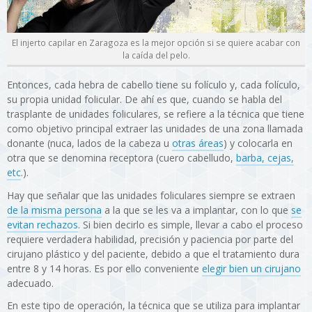
El injerto capilar en Zaragoza es la mejor opción si se quiere acabar con
la caída del pelo.
Entonces, cada hebra de cabello tiene su folículo y, cada folículo,
su propia unidad folicular. De ahí es que, cuando se habla del
trasplante de unidades foliculares, se refiere a la técnica que tiene
como objetivo principal extraer las unidades de una zona llamada
donante (nuca, lados de la cabeza u
otras áreas
) y colocarla en
otra que se denomina receptora (cuero cabelludo,
barba, cejas,
etc
.).
Hay que señalar que las unidades foliculares siempre se extraen
de la misma persona
a la que se les va a implantar, con lo que
se
evitan rechazos
. Si bien decirlo es simple, llevar a cabo el proceso
requiere verdadera habilidad, precisión y paciencia por parte del
cirujano plástico y del paciente, debido a que el tratamiento dura
entre 8 y 14 horas. Es por ello conveniente
elegir bien un cirujano
adecuado.
En este tipo de operación, la técnica que se utiliza para implantar