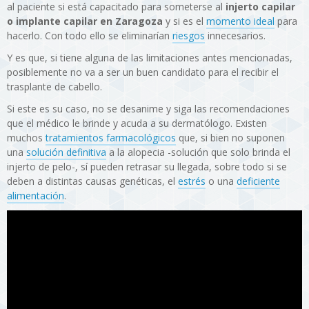
al paciente si está capacitado para someterse al
injerto capilar
o implante capilar en Zaragoza
y si es el
momento ideal
para
hacerlo. Con todo ello se eliminarían
riesgos
innecesarios.
Y es que, si tiene alguna de las limitaciones antes mencionadas,
posiblemente no va a ser un buen candidato para el recibir el
trasplante de cabello.
Si este es su caso, no se desanime y siga las recomendaciones
que el médico le brinde y acuda a su dermatólogo. Existen
muchos
tratamientos farmacológicos
que, si bien no suponen
una
solución definitiva
a la alopecia -solución que solo brinda el
injerto de pelo-, sí pueden retrasar su llegada, sobre todo si se
deben a distintas causas genéticas, el
estrés
o una
deficiente
alimentación
.