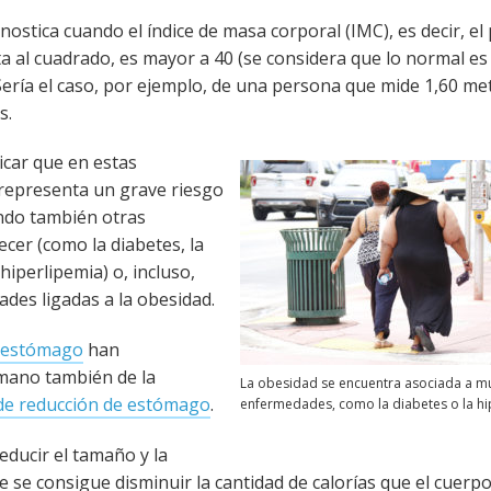
ostica cuando el índice de masa corporal (IMC), es decir, el
ta al cuadrado, es mayor a 40 (se considera que lo normal es
Sería el caso, por ejemplo, de una persona que mide 1,60 me
s.
icar que en estas
 representa un grave riesgo
ando también otras
cer (como la diabetes, la
hiperlipemia) o, incluso,
des ligadas a la obesidad.
l estómago
han
mano también de la
La obesidad se encuentra asociada a m
 de reducción de estómago
.
enfermedades, como la diabetes o la hi
reducir el tamaño y la
 se consigue disminuir la cantidad de calorías que el cuerp