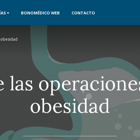
ÍAS
BONOMÉDICO WEB
CONTACTO
a obesidad
 las operacione
obesidad