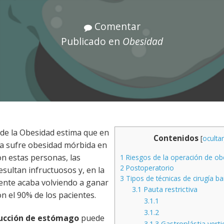
Comentar
Publicado en
Obesidad
 de la Obesidad estima que en
Contenidos
[
ocultar
la sufre obesidad mórbida en
on estas personas, las
1
Riesgos de la operación de ob
2
Postoperatorio
resultan infructuosos y, en la
3
Tipos de técnicas de cirugía bar
iente acaba volviendo a ganar
3.1
Pauta restrictiva
on el 90% de los pacientes.
3.1.1
3.1.2
ucción de estómago
puede
3.1.3
Gastroplástia vertic