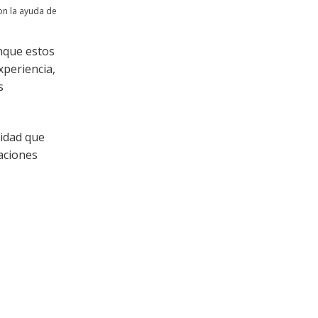
on la ayuda de
unque estos
xperiencia,
s
sidad que
aciones