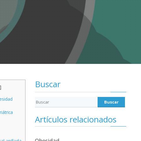
Buscar
]
esidad
iátrica
Artículos relacionados
Obesidad
al anillada