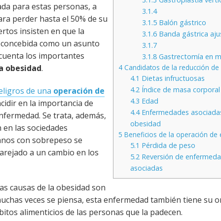
ada para estas personas, a
3.1.4
ra perder hasta el 50% de su
3.1.5
Balón gástrico
rtos insisten en que la
3.1.6
Banda gástrica aju
 concebida como un asunto
3.1.7
 cuenta los importantes
3.1.8
Gastrectomía en 
4
Candidatos de la reducción d
la obesidad
.
4.1
Dietas infructuosas
4.2
Índice de masa corporal
eligros de una
operación de
4.3
Edad
cidir en la importancia de
4.4
Enfermedades asociadas
nfermedad. Se trata, además,
obesidad
 en las sociedades
5
Beneficios de la operación d
anos con sobrepeso se
5.1
Pérdida de peso
parejado a un cambio en los
5.2
Reversión de enfermed
asociadas
las causas de la obesidad son
 muchas veces se piensa, esta enfermedad también tiene su o
ábitos alimenticios de las personas que la padecen.