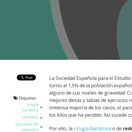
La Sociedad Española para el Estudio
torno al 1,5% de la población españo
alguno de sus niveles de gravedad. C
Etiquetas:
mejores dietas y tablas de ejercicios 
cirugía
inmensa mayoría de los casos, el pac
bariátrica
los kilos que ha perdido. Así sucede c
obesidad
operación de
Por ello, la
cirugía bariátrica
o de
red
obesidad