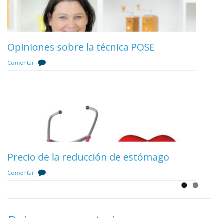
Bypass gástrico en la Seguridad Social
Opiniones sobre la técnica POSE
Comentar
Comentar
Reducción de estómago en la Seguridad
Precio de la reducción de estómago
Social
Comentar
Comentar