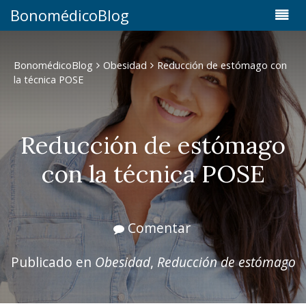
BonomédicoBlog
BonomédicoBlog
Obesidad
Reducción de estómago con
la técnica POSE
Reducción de estómago
con la técnica POSE
Comentar
Publicado en
Obesidad
,
Reducción de estómago