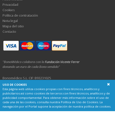
Privacidad
Cookies
Política de contratación
Nota legal
Mapa del sitio
Contacto
"BonoMédico colabora con la
Fundación Vicente Ferrer
donando un euro de cada Bono vendido"
Bonomédico S.L. CIF: B93231025
USO DE COOKIES
Calle Alemania 23, 29001 Málaga
Esta página web utiliza cookies propias con fines técnicos, analíticos y
publicitarios así como cookies de terceros con fines técnicos, analíticos y de
publicidad comportamental. Para obtener más información sobre el uso de
cada una de las cookies, consulta nuestra
Política de Uso de Cookies
. La
navegación por el Portal supone la aceptación de nuestra política de cookies.