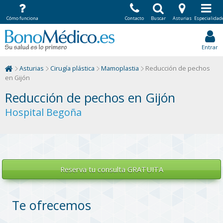
Cómo funciona
Contacto
Buscar
Asturias
Especialidad
Entrar
Asturias
Cirugía plástica
Mamoplastia
Reducción de pechos
en Gijón
Reducción de pechos en Gijón
Hospital Begoña
Reserva tu
consulta GRATUITA
Te ofrecemos